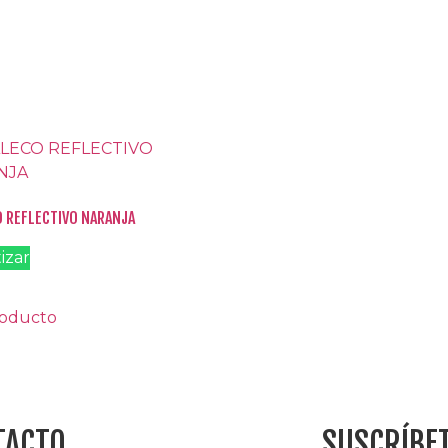
 REFLECTIVO NARANJA
izar
roducto
TACTO
SUSCRÍBE