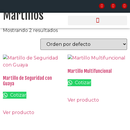
Inicio
/
Equipos de Protección Personal
/ Martillos
Martillos
Mostrando 2 resultados
PRODUCTOS Y SERVICIOS
Martillo Multifuncional
Martillo de Seguridad con
Cotizar
Guaya
Cotizar
Ver producto
Ver producto