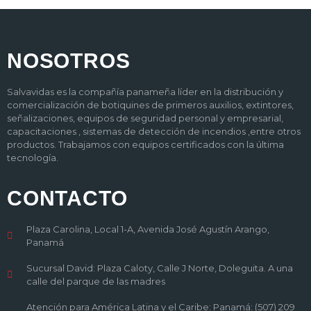
NOSOTROS
Salvavidas es la compañía panameña líder en la distribución y
comercialización de botiquines de primeros auxilios, extintores,
señalizaciones, equipos de seguridad personal y empresarial,
capacitaciones , sistemas de detección de incendios ,entre otros
productos. Trabajamos con equipos certificados con la última
tecnología.
CONTACTO
Plaza Carolina, Local 1-A, Avenida José Agustín Arango,
Panamá
Sucursal David: Plaza Caloty, Calle J Norte, Doleguita. A una
calle del parque de las madres
Atención para América Latina y el Caribe: Panamá: (507) 209