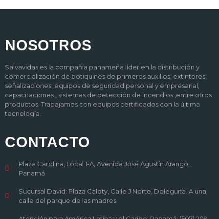
NOSOTROS
Salvavidas es la compañía panameña líder en la distribución y
comercialización de botiquines de primeros auxilios, extintores,
señalizaciones, equipos de seguridad personal y empresarial,
capacitaciones , sistemas de detección de incendios ,entre otros
productos. Trabajamos con equipos certificados con la última
tecnología.
CONTACTO
Plaza Carolina, Local 1-A, Avenida José Agustín Arango,
Panamá
Sucursal David: Plaza Caloty, Calle J Norte, Doleguita. A una
calle del parque de las madres
Atención para América Latina y el Caribe: Panamá: (507) 209