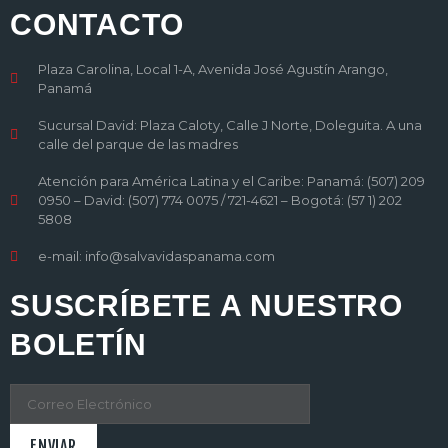
CONTACTO
Plaza Carolina, Local 1-A, Avenida José Agustín Arango,
Panamá
Sucursal David: Plaza Caloty, Calle J Norte, Doleguita. A una
calle del parque de las madres
Atención para América Latina y el Caribe: Panamá: (507) 209
0950 – David: (507) 774 0075 / 721-4621 – Bogotá: (57 1) 202
5808
e-mail: info@salvavidaspanama.com
SUSCRÍBETE A NUESTRO
BOLETÍN