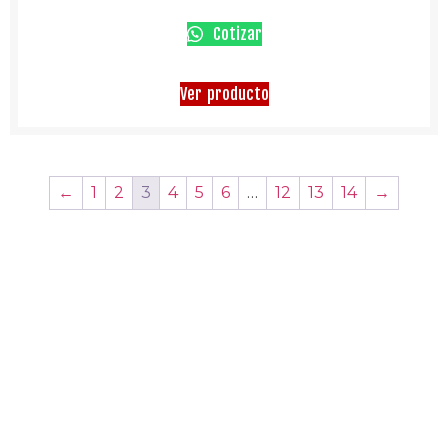
Cotizar
Ver producto
←
1
2
3
4
5
6
…
12
13
14
→