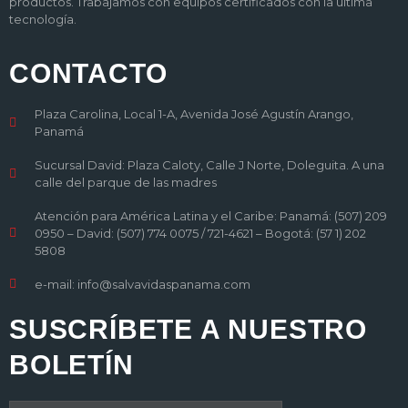
productos. Trabajamos con equipos certificados con la última
tecnología.
CONTACTO
Plaza Carolina, Local 1-A, Avenida José Agustín Arango,
Panamá
Sucursal David: Plaza Caloty, Calle J Norte, Doleguita. A una
calle del parque de las madres
Atención para América Latina y el Caribe: Panamá: (507) 209
0950 – David: (507) 774 0075 / 721-4621 – Bogotá: (57 1) 202
5808
e-mail: info@salvavidaspanama.com
SUSCRÍBETE A NUESTRO
BOLETÍN