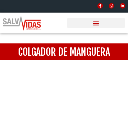
COLGADOR DE MANGUERA
Inicio
/
Equipos y Sistemas Contra
Incendio
/
Mangueras
/ Colgador de manguera