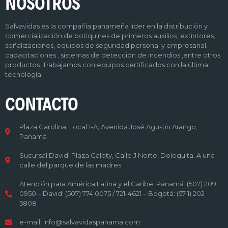
NOSOTROS
Salvavidas es la compañía panameña líder en la distribución y
comercialización de botiquines de primeros auxilios, extintores,
señalizaciones, equipos de seguridad personal y empresarial,
capacitaciones , sistemas de detección de incendios ,entre otros
productos. Trabajamos con equipos certificados con la última
tecnología.
CONTACTO
Plaza Carolina, Local 1-A, Avenida José Agustín Arango,
Panamá
Sucursal David: Plaza Caloty, Calle J Norte, Doleguita. A una
calle del parque de las madres
Atención para América Latina y el Caribe: Panamá: (507) 209
0950 – David: (507) 774 0075 / 721-4621 – Bogotá: (57 1) 202
5808
e-mail: info@salvavidaspanama.com