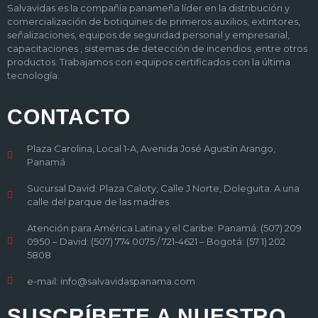
Salvavidas es la compañía panameña líder en la distribución y
comercialización de botiquines de primeros auxilios, extintores,
señalizaciones, equipos de seguridad personal y empresarial,
capacitaciones , sistemas de detección de incendios ,entre otros
productos. Trabajamos con equipos certificados con la última
tecnología.
CONTACTO
Plaza Carolina, Local 1-A, Avenida José Agustín Arango,
Panamá
Sucursal David: Plaza Caloty, Calle J Norte, Doleguita. A una
calle del parque de las madres
Atención para América Latina y el Caribe: Panamá: (507) 209
0950 – David: (507) 774 0075 / 721-4621 – Bogotá: (57 1) 202
5808
e-mail: info@salvavidaspanama.com
SUSCRÍBETE A NUESTRO