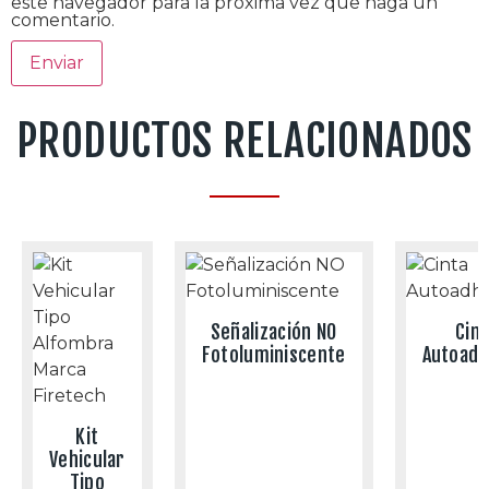
este navegador para la próxima vez que haga un
comentario.
PRODUCTOS RELACIONADOS
Señalización NO
Cint
Fotoluminiscente
Autoadh
Kit
Vehicular
Tipo