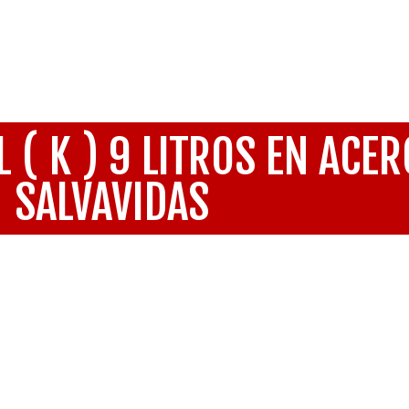
 ( K ) 9 LITROS EN ACER
SALVAVIDAS
ntores
/ EXTINTOR WET CHEMICAL ( K ) 9 LITROS EN ACERO I