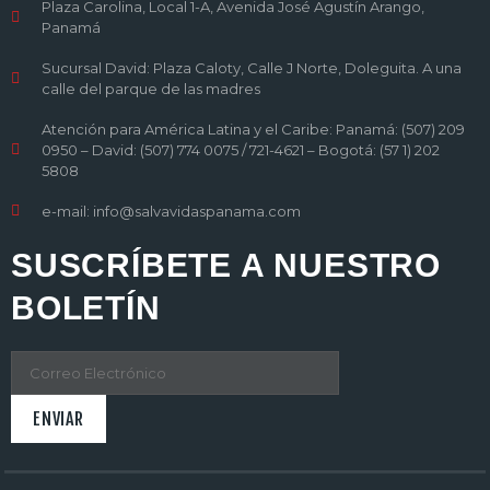
Plaza Carolina, Local 1-A, Avenida José Agustín Arango,
Panamá
Sucursal David: Plaza Caloty, Calle J Norte, Doleguita. A una
calle del parque de las madres
Atención para América Latina y el Caribe: Panamá: (507) 209
0950 – David: (507) 774 0075 / 721-4621 – Bogotá: (57 1) 202
5808
e-mail: info@salvavidaspanama.com
SUSCRÍBETE A NUESTRO
BOLETÍN