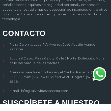
señalizaciones, equipos de seguridad personal y empresarial,
capacitaciones , sistemas de detección de incendios ,entre otros
productos. Trabajamos con equipos certificados con la última
tecnología.
CONTACTO
Plaza Carolina, Local 1-A, Avenida José Agustín Arango,
Panamá
Sucursal David: Plaza Caloty, Calle J Norte, Doleguita. A una
calle del parque de las madres
Atención para América Latina y el Caribe: Panamá: (507) 209
0950 – David: (507) 774 0075 / 721-4621 – Bogotá: (57 1) 202
5808
e-mail: info@salvavidaspanama.com
SUSCRÍBETE A NUESTRO