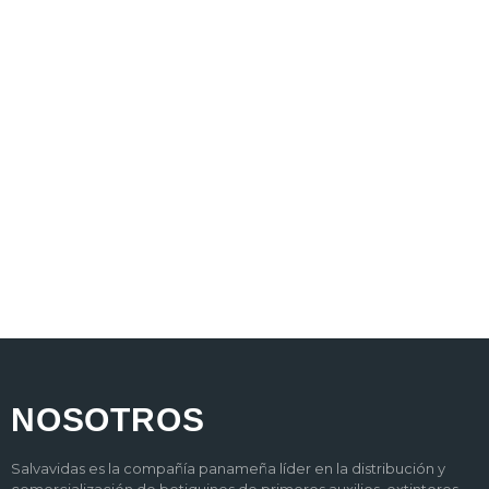
NOSOTROS
Salvavidas es la compañía panameña líder en la distribución y
comercialización de botiquines de primeros auxilios, extintores,