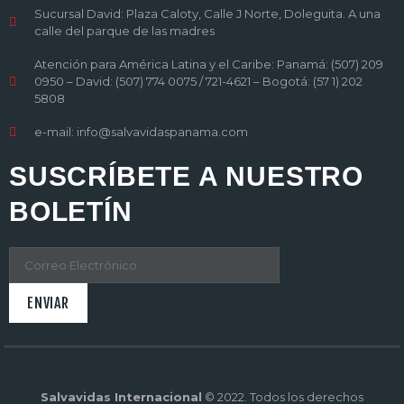
Sucursal David: Plaza Caloty, Calle J Norte, Doleguita. A una
calle del parque de las madres
Atención para América Latina y el Caribe: Panamá: (507) 209
0950 – David: (507) 774 0075 / 721-4621 – Bogotá: (57 1) 202
5808
e-mail: info@salvavidaspanama.com
SUSCRÍBETE A NUESTRO
BOLETÍN
Salvavidas Internacional
© 2022. Todos los derechos