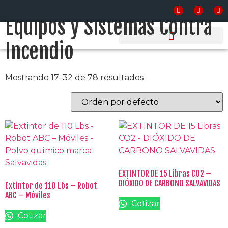
Inicio
/
Equipos y Sistemas Contra Incendio
/ Página 2
Equipos y Sistemas Contra
Incendio
PRODUCTOS Y SERVICIOS
Mostrando 17–32 de 78 resultados
EXTINTOR DE 15 Libras CO2 –
DIÓXIDO DE CARBONO SALVAVIDAS
Extintor de 110 Lbs – Robot
ABC – Móviles
Cotizar
Cotizar